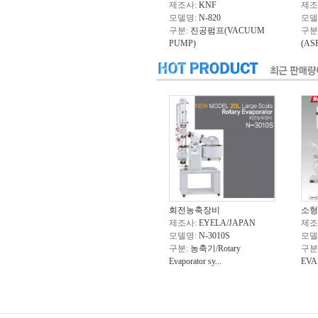
제조사:
KNF
제조
모델명:
N-820
모델
구분:
진공펌프(VACUUM
구분
PUMP)
(AS
회전농축장비
소형
제조사:
EYELA/JAPAN
제조
모델명:
N-3010S
모델
구분:
농축기/Rotary
구분
Evaporator sy...
EVA