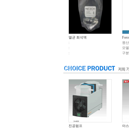
멸균 희석액
Forc
:
원산
:
모델
:
구분
진공펌프
아스