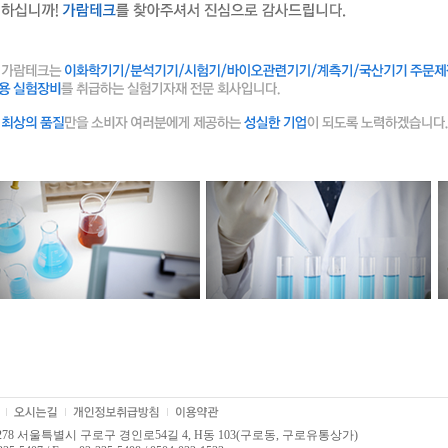
8278 서울특별시 구로구 경인로54길 4, H동 103(구로동, 구로유통상가)