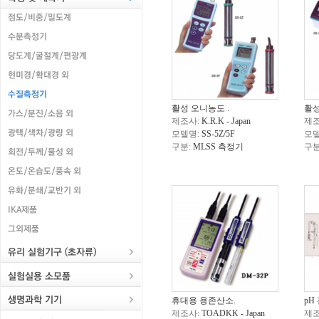
활성 오니농도 .
활성
제조사:
K.R.K - Japan
제조
모델명:
SS-5Z/5F
모델
구분:
MLSS 측정기
구분
휴대용 용존산소.
pH
제조사:
TOADKK - Japan
제조