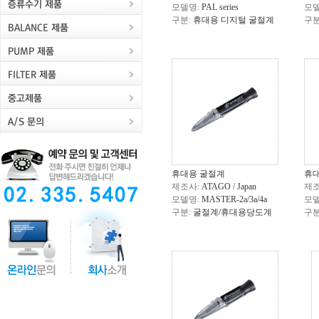
모델명:
PAL series
모델
구분:
휴대용 디지털 굴절계
구분
휴대용 굴절계
휴
제조사:
ATAGO / Japan
제조
모델명:
MASTER-2a/3a/4a
모델
구분:
굴절계/휴대용당도계
구분